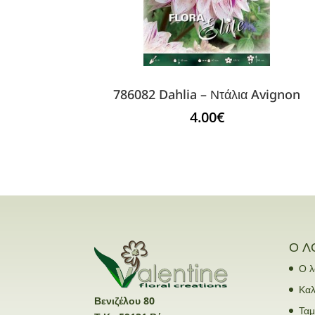
786082 Dahlia – Ντάλια Avignon
4.00
€
Ο Λ
Ο λ
Καλ
Βενιζέλου 80
Ταμ