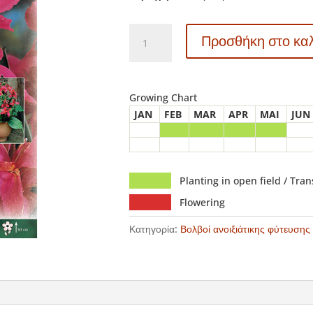
819070
Προσθήκη στο κα
Canna
-
Κάννα
Perkeo
Growing Chart
ποσότητα
JAN
FEB
MAR
APR
MAI
JUN
Planting in open field / Tra
Flowering
Κατηγορία:
Βολβοί ανοιξιάτικης φύτευσης