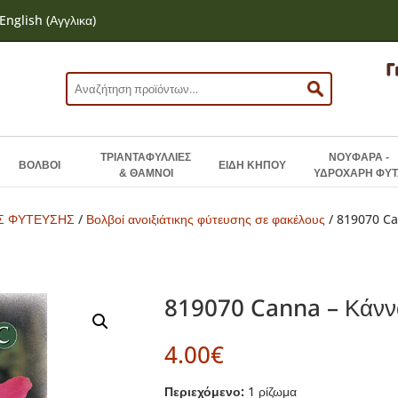
English
(
Αγγλικα
)
Αναζήτηση
για:
ΤΡΙΑΝΤΑΦΥΛΛΙΕΣ
ΝΟΥΦΑΡΑ -
ΒΟΛΒΟΙ
ΕΙΔΗ ΚΗΠΟΥ
& ΘΑΜΝΟΙ
ΥΔΡΟΧΑΡΗ ΦΥΤ
ΗΣ ΦΥΤΕΥΣΗΣ
/
Βολβοί ανοιξιάτικης φύτευσης σε φακέλους
/ 819070 Ca
819070 Canna – Κάνν
4.00
€
Περιεχόμενο:
1 ρίζωμα