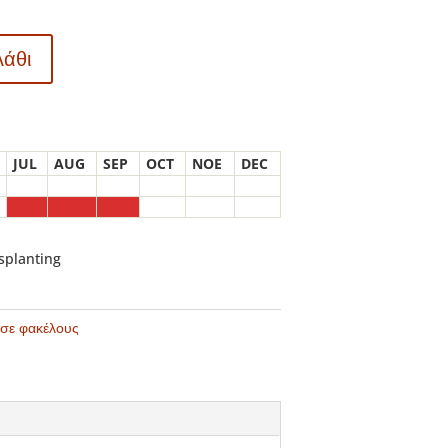
λάθι
JUL
AUG
SEP
OCT
NOE
DEC
nsplanting
 σε φακέλους