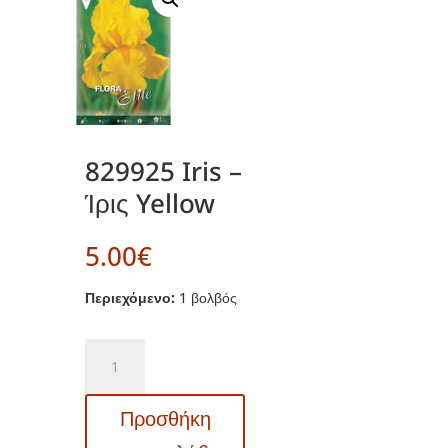
829925 Iris –
Ίρις Yellow
5.00
€
Περιεχόμενο:
1 βολβός
829925
Iris
-
Προσθήκη
Ίρις
Yellow