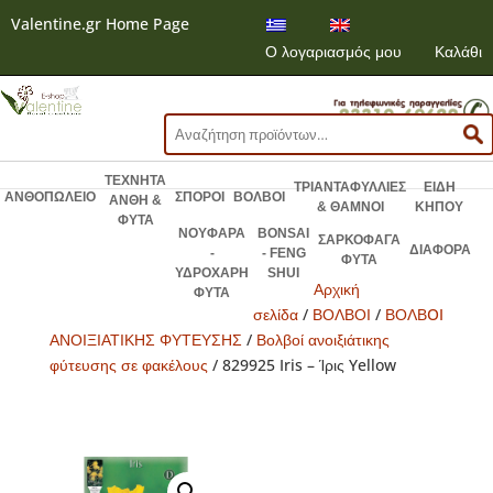
Valentine.gr Home Page
Ο λογαριασμός μου
Καλάθι
Αναζήτηση
για:
ΤΕΧΝΗΤΑ
ΤΡΙΑΝΤΑΦΥΛΛΙΕΣ
ΕΙΔΗ
ΑΝΘΟΠΩΛΕΙΟ
ΣΠΟΡΟΙ
ΒΟΛΒΟΙ
ΑΝΘΗ &
& ΘΑΜΝΟΙ
ΚΗΠΟΥ
ΦΥΤΑ
ΝΟΥΦΑΡΑ
BONSAI
ΣΑΡΚΟΦΑΓΑ
ΔΙΑΦΟΡΑ
-
- FENG
ΦΥΤΑ
ΥΔΡΟΧΑΡΗ
SHUI
Αρχική
ΦΥΤΑ
σελίδα
/
ΒΟΛΒΟΙ
/
ΒΟΛΒOI
ΑΝΟΙΞΙΑΤΙΚΗΣ ΦΥΤΕΥΣΗΣ
/
Βολβοί ανοιξιάτικης
φύτευσης σε φακέλους
/ 829925 Iris – Ίρις Yellow