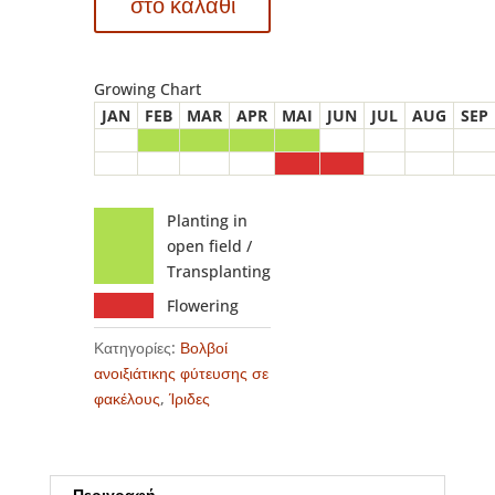
στο καλάθι
ποσότητα
Growing Chart
JAN
FEB
MAR
APR
MAI
JUN
JUL
AUG
SEP
Planting in
open field /
Transplanting
Flowering
Κατηγορίες:
Βολβοί
ανοιξιάτικης φύτευσης σε
φακέλους
,
Ίριδες
Περιγραφή