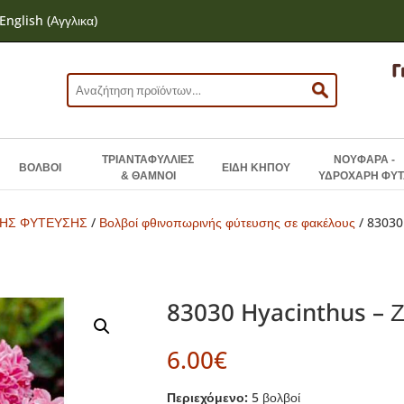
English
(
Αγγλικα
)
Αναζήτηση
για:
ΤΡΙΑΝΤΑΦΥΛΛΙΕΣ
ΝΟΥΦΑΡΑ -
ΒΟΛΒΟΙ
ΕΙΔΗ ΚΗΠΟΥ
& ΘΑΜΝΟΙ
ΥΔΡΟΧΑΡΗ ΦΥΤ
ΝΗΣ ΦΥΤΕΥΣΗΣ
/
Βολβοί φθινοπωρινής φύτευσης σε φακέλους
/ 83030
83030 Hyacinthus – Ζ
6.00
€
Περιεχόμενο:
5 βολβοί