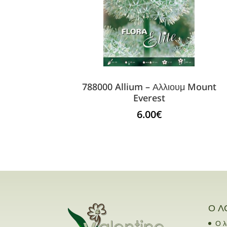
788000 Allium – Αλλιουμ Mount
Everest
6.00
€
Ο Λ
Ο λ