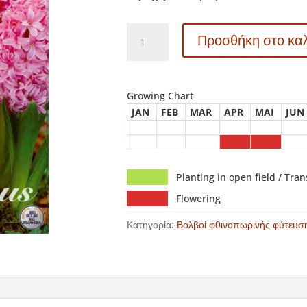
83030
Προσθήκη στο κα
Hyacinthus
–
Ζουμπούλι
Pink
Growing Chart
Pearl
JAN
FEB
MAR
APR
MAI
JUN
ποσότητα
Planting in open field / Tra
Flowering
Κατηγορία:
Βολβοί φθινοπωρινής φύτευσ