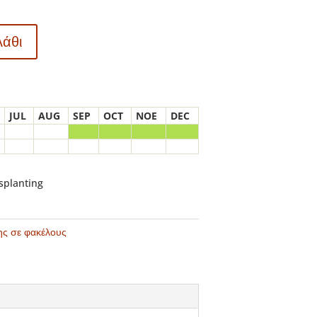
λάθι
JUL
AUG
SEP
OCT
NOE
DEC
nsplanting
ης σε φακέλους