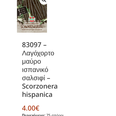
83097 –
Λαγόχορτο
μαύρο
ισπανικό
σαλσιφί –
Scorzonera
hispanica
4.00
€
Περιεχόμενο:
75 σπόροι