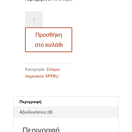
83097
-
Λαγόχορτο
Προσθήκη
μαύρο
ισπανικό
στο καλάθι
σαλσιφί
-
Scorzonera
hispanica
Κατηγορία:
Σπόροι
ποσότητα
λαχανικών SPERLI
Περιγραφή
Αξιολογήσεις (0)
Περιγραφή