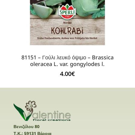
81151 – Γούλι λευκό όψιμο – Brassica
oleracea L. var. gongylodes l.
4.00
€
Βενιζέλου 80
Τ.Κ.: 59131 Βέροια