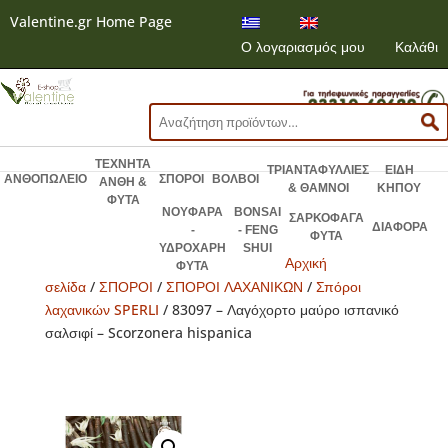
Valentine.gr Home Page
Ο λογαριασμός μου
Καλάθι
Αναζήτηση
για:
ΤΕΧΝΗΤΑ
ΤΡΙΑΝΤΑΦΥΛΛΙΕΣ
ΕΙΔΗ
ΑΝΘΟΠΩΛΕΙΟ
ΣΠΟΡΟΙ
ΒΟΛΒΟΙ
ΑΝΘΗ &
& ΘΑΜΝΟΙ
ΚΗΠΟΥ
ΦΥΤΑ
ΝΟΥΦΑΡΑ
BONSAI
ΣΑΡΚΟΦΑΓΑ
ΔΙΑΦΟΡΑ
-
- FENG
ΦΥΤΑ
ΥΔΡΟΧΑΡΗ
SHUI
Αρχική
ΦΥΤΑ
σελίδα
/
ΣΠΟΡΟΙ
/
ΣΠΟΡΟΙ ΛΑΧΑΝΙΚΩΝ
/
Σπόροι
λαχανικών SPERLI
/ 83097 – Λαγόχορτο μαύρο ισπανικό
σαλσιφί – Scorzonera hispanica