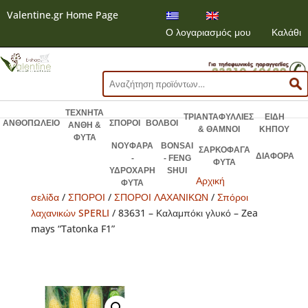
Valentine.gr Home Page
Ο λογαριασμός μου
Καλάθι
Αναζήτηση
για:
ΤΕΧΝΗΤΑ
ΤΡΙΑΝΤΑΦΥΛΛΙΕΣ
ΕΙΔΗ
ΑΝΘΟΠΩΛΕΙΟ
ΣΠΟΡΟΙ
ΒΟΛΒΟΙ
ΑΝΘΗ &
& ΘΑΜΝΟΙ
ΚΗΠΟΥ
ΦΥΤΑ
ΝΟΥΦΑΡΑ
BONSAI
ΣΑΡΚΟΦΑΓΑ
ΔΙΑΦΟΡΑ
-
- FENG
ΦΥΤΑ
ΥΔΡΟΧΑΡΗ
SHUI
Αρχική
ΦΥΤΑ
σελίδα
/
ΣΠΟΡΟΙ
/
ΣΠΟΡΟΙ ΛΑΧΑΝΙΚΩΝ
/
Σπόροι
λαχανικών SPERLI
/ 83631 – Καλαμπόκι γλυκό – Zea
mays “Tatonka F1”