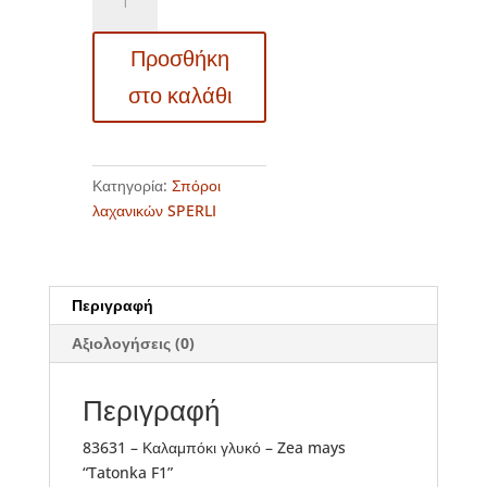
-
Καλαμπόκι
Προσθήκη
γλυκό
-
στο καλάθι
Zea
mays
"Tatonka
F1"
Κατηγορία:
Σπόροι
ποσότητα
λαχανικών SPERLI
Περιγραφή
Αξιολογήσεις (0)
Περιγραφή
83631 – Καλαμπόκι γλυκό – Zea mays
“Tatonka F1”