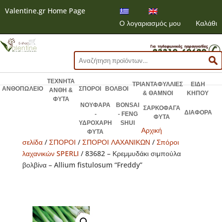
Valentine.gr Home Page
Ο λογαριασμός μου
Καλάθι
Αναζήτηση
για:
ΤΕΧΝΗΤΑ
ΤΡΙΑΝΤΑΦΥΛΛΙΕΣ
ΕΙΔΗ
ΑΝΘΟΠΩΛΕΙΟ
ΣΠΟΡΟΙ
ΒΟΛΒΟΙ
ΑΝΘΗ &
& ΘΑΜΝΟΙ
ΚΗΠΟΥ
ΦΥΤΑ
ΝΟΥΦΑΡΑ
BONSAI
ΣΑΡΚΟΦΑΓΑ
ΔΙΑΦΟΡΑ
-
- FENG
ΦΥΤΑ
ΥΔΡΟΧΑΡΗ
SHUI
Αρχική
ΦΥΤΑ
σελίδα
/
ΣΠΟΡΟΙ
/
ΣΠΟΡΟΙ ΛΑΧΑΝΙΚΩΝ
/
Σπόροι
λαχανικών SPERLI
/ 83682 – Κρεμμυδάκι σιμπούλα
βολβίνα – Allium fistulosum “Freddy”