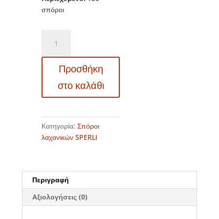
σπόροι
83682
–
Κρεμμυδάκι
Προσθήκη
σιμπούλα
βολβίνα
στο καλάθι
–
Allium
fistulosum
"Freddy"
Κατηγορία:
Σπόροι
ποσότητα
λαχανικών SPERLI
Περιγραφή
Αξιολογήσεις (0)