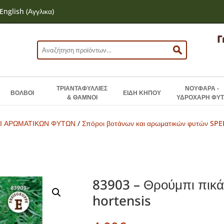
English
(
Αγγλικα
)
Αναζήτηση
για:
ΤΡΙΑΝΤΑΦΥΛΛΙΕΣ
ΝΟΥΦΑΡΑ -
ΒΟΛΒΟΙ
ΕΙΔΗ ΚΗΠΟΥ
& ΘΑΜΝΟΙ
ΥΔΡΟΧΑΡΗ ΦΥΤ
Ι ΑΡΩΜΑΤΙΚΩΝ ΦΥΤΩΝ
/
Σπόροι βοτάνων και αρωματικών φυτών SPE
83903 – Θρούμπι πικά
hortensis