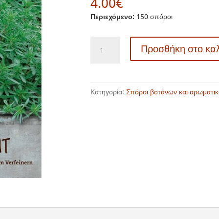
4.00
€
Περιεχόμενο:
150 σπόροι
83903
Προσθήκη στο κα
-
Θρούμπι
πικάντικο
-
Κατηγορία:
Σπόροι βοτάνων και αρωματι
Saturegia
hortensis
ποσότητα