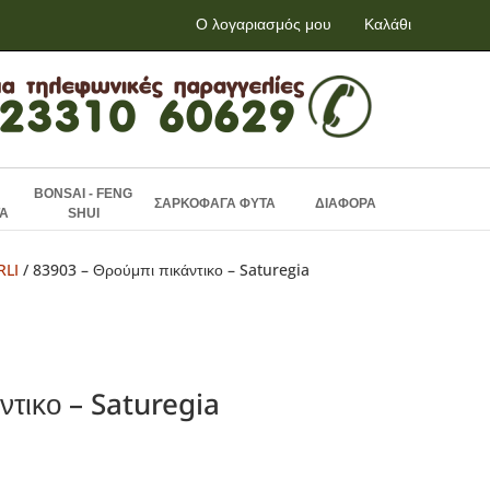
Ο λογαριασμός μου
Καλάθι
BONSAI - FENG
ΣΑΡΚΟΦΑΓΑ ΦΥΤΑ
ΔΙΑΦΟΡΑ
Α
SHUI
RLI
/ 83903 – Θρούμπι πικάντικο – Saturegia
ντικο – Saturegia