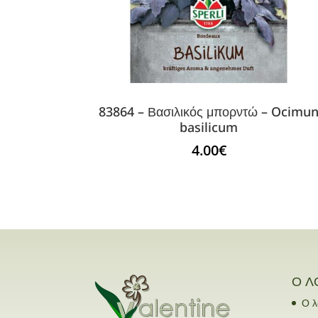
83864 – Βασιλικός μπορντώ – Ocimu
basilicum
4.00
€
Ο Λ
Ο λ