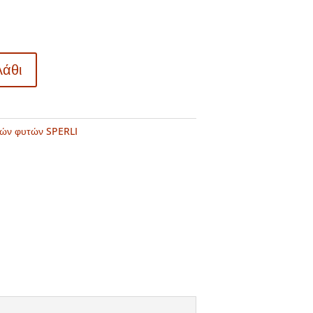
λάθι
κών φυτών SPERLI