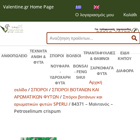
Valentine.gr Home Page
Ο λογαριασμός μου
Καλάθι
Αναζήτηση
για:
ΤΕΧΝΗΤΑ
ΤΡΙΑΝΤΑΦΥΛΛΙΕΣ
ΕΙΔΗ
ΑΝΘΟΠΩΛΕΙΟ
ΣΠΟΡΟΙ
ΒΟΛΒΟΙ
ΑΝΘΗ &
& ΘΑΜΝΟΙ
ΚΗΠΟΥ
ΦΥΤΑ
ΝΟΥΦΑΡΑ
BONSAI
ΣΑΡΚΟΦΑΓΑ
ΔΙΑΦΟΡΑ
-
- FENG
ΦΥΤΑ
ΥΔΡΟΧΑΡΗ
SHUI
Αρχική
ΦΥΤΑ
σελίδα
/
ΣΠΟΡΟΙ
/
ΣΠΟΡΟΙ ΒΟΤΑΝΩΝ ΚΑΙ
ΑΡΩΜΑΤΙΚΩΝ ΦΥΤΩΝ
/
Σπόροι βοτάνων και
αρωματικών φυτών SPERLI
/ 84371 – Μαϊντανός –
Petroselinum crispum