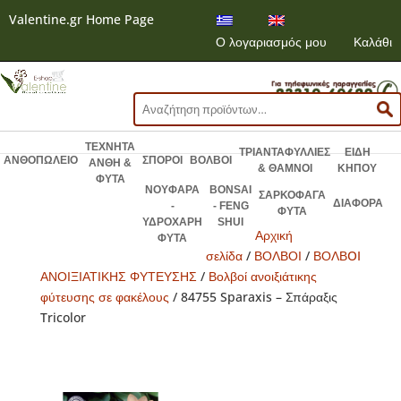
Valentine.gr Home Page
Ο λογαριασμός μου
Καλάθι
Αναζήτηση
για:
ΤΕΧΝΗΤΑ
ΤΡΙΑΝΤΑΦΥΛΛΙΕΣ
ΕΙΔΗ
ΑΝΘΟΠΩΛΕΙΟ
ΣΠΟΡΟΙ
ΒΟΛΒΟΙ
ΑΝΘΗ &
& ΘΑΜΝΟΙ
ΚΗΠΟΥ
ΦΥΤΑ
ΝΟΥΦΑΡΑ
BONSAI
ΣΑΡΚΟΦΑΓΑ
ΔΙΑΦΟΡΑ
-
- FENG
ΦΥΤΑ
ΥΔΡΟΧΑΡΗ
SHUI
Αρχική
ΦΥΤΑ
σελίδα
/
ΒΟΛΒΟΙ
/
ΒΟΛΒOI
ΑΝΟΙΞΙΑΤΙΚΗΣ ΦΥΤΕΥΣΗΣ
/
Βολβοί ανοιξιάτικης
φύτευσης σε φακέλους
/ 84755 Sparaxis – Σπάραξις
Tricolor