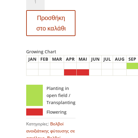
Sparaxis
–
Προσθήκη
Σπάραξις
Tricolor
στο καλάθι
ποσότητα
Growing Chart
JAN
FEB
MAR
APR
MAI
JUN
JUL
AUG
SEP
Planting in
open field /
Transplanting
Flowering
Κατηγορίες:
Βολβοί
ανοιξιάτικης φύτευσης σε
φακέλους
,
Βολβοί