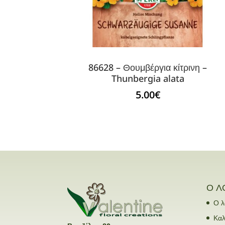
86628 – Θουμβέργια κίτρινη –
Thunbergia alata
5.00
€
Ο Λ
Ο λ
Καλ