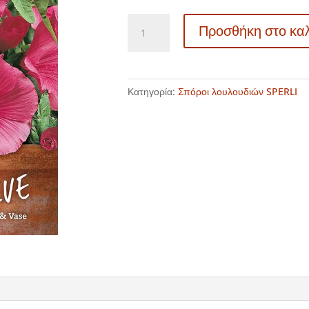
85186
Προσθήκη στο κα
–
Λαβατέρα
–
Lavatera
Κατηγορία:
Σπόροι λουλουδιών SPERLI
trimestris
ποσότητα