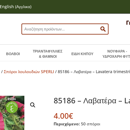
English
(
Αγγλικα
)
Αναζήτηση
για:
ΤΡΙΑΝΤΑΦΥΛΛΙΕΣ
ΝΟΥΦΑΡΑ -
ΒΟΛΒΟΙ
ΕΙΔΗ ΚΗΠΟΥ
& ΘΑΜΝΟΙ
ΥΔΡΟΧΑΡΗ ΦΥΤ
Ν
/
Σπόροι λουλουδιών SPERLI
/ 85186 – Λαβατέρα – Lavatera trimestr
85186 – Λαβατέρα – L
4.00
€
Περιεχόμενο:
50 σπόροι