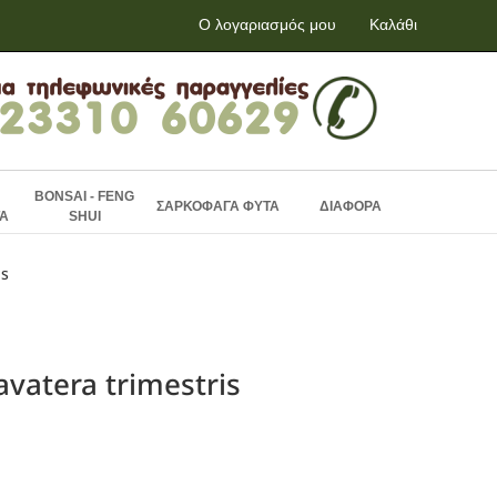
Ο λογαριασμός μου
Καλάθι
BONSAI - FENG
ΣΑΡΚΟΦΑΓΑ ΦΥΤΑ
ΔΙΑΦΟΡΑ
Α
SHUI
is
avatera trimestris