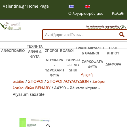
Valentine.gr Home Page
Ο λογαριασμός μου
Καλάθι
Αναζήτηση
για:
ΤΕΧΝΗΤΑ
ΤΡΙΑΝΤΑΦΥΛΛΙΕΣ
ΕΙΔΗ
ΑΝΘΟΠΩΛΕΙΟ
ΣΠΟΡΟΙ
ΒΟΛΒΟΙ
ΑΝΘΗ &
& ΘΑΜΝΟΙ
ΚΗΠΟΥ
ΦΥΤΑ
ΝΟΥΦΑΡΑ
BONSAI
ΣΑΡΚΟΦΑΓΑ
ΔΙΑΦΟΡΑ
-
- FENG
ΦΥΤΑ
ΥΔΡΟΧΑΡΗ
SHUI
Αρχική
ΦΥΤΑ
σελίδα
/
ΣΠΟΡΟΙ
/
ΣΠΟΡΟΙ ΛΟΥΛΟΥΔΙΩΝ
/
Σπόροι
λουλουδιών BENARY
/ A4390 – Άλυσσο κίτρινο –
Alyssum saxatile