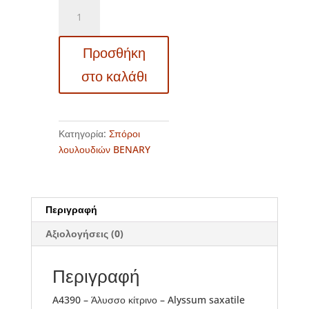
A4390
-
Άλυσσο
Προσθήκη
κίτρινο
-
στο καλάθι
Alyssum
saxatile
ποσότητα
Κατηγορία:
Σπόροι
λουλουδιών BENARY
Περιγραφή
Αξιολογήσεις (0)
Περιγραφή
A4390 – Άλυσσο κίτρινο – Alyssum saxatile