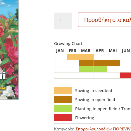
B014
Προσθήκη στο κα
-
ΒΑΛΣΑΜΙΝΗ
ΔΙΠΛΗ
ΜΕΙΓΜΑ
Growing Chart
–
JAN
FEB
MAR
APR
MAI
JUN
Impatiens
balsamina
ποσότητα
Sowing in seedbed
Sowing in open field
Planting in open field / Tra
Flowering
Κατηγορία:
Σπόροι λουλουδιών FIOREVI