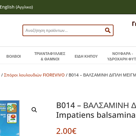
English
(
Αγγλικα
)
Αναζήτηση
για:
ΤΡΙΑΝΤΑΦΥΛΛΙΕΣ
ΝΟΥΦΑΡΑ -
ΒΟΛΒΟΙ
ΕΙΔΗ ΚΗΠΟΥ
& ΘΑΜΝΟΙ
ΥΔΡΟΧΑΡΗ ΦΥΤ
Ν
/
Σπόροι λουλουδιών FIOREVIVO
/ B014 – ΒΑΛΣΑΜΙΝΗ ΔΙΠΛΗ ΜΕΙΓΜ
B014 – ΒΑΛΣΑΜΙΝΗ Δ
Impatiens balsamina
2.00
€