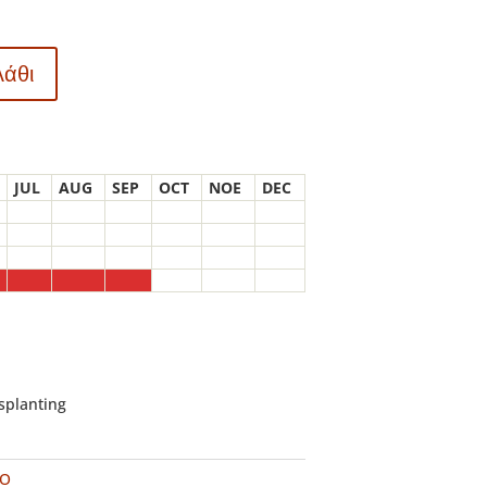
λάθι
JUL
AUG
SEP
OCT
NOE
DEC
nsplanting
VO