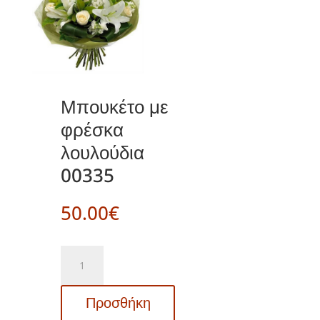
Μπουκέτο με
φρέσκα
λουλούδια
00335
50.00
€
Μπουκέτο
με
φρέσκα
Προσθήκη
λουλούδια
00335