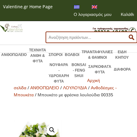
Valentine.gr Home Page
Ο λογαριασμός μου
Καλάθι
Αναζήτηση
για:
ΤΕΧΝΗΤΑ
ΤΡΙΑΝΤΑΦΥΛΛΙΕΣ
ΕΙΔΗ
ΑΝΘΟΠΩΛΕΙΟ
ΣΠΟΡΟΙ
ΒΟΛΒΟΙ
ΑΝΘΗ &
& ΘΑΜΝΟΙ
ΚΗΠΟΥ
ΦΥΤΑ
ΝΟΥΦΑΡΑ
BONSAI
ΣΑΡΚΟΦΑΓΑ
ΔΙΑΦΟΡΑ
-
- FENG
ΦΥΤΑ
ΥΔΡΟΧΑΡΗ
SHUI
Αρχική
ΦΥΤΑ
σελίδα
/
ΑΝΘΟΠΩΛΕΙΟ
/
ΛΟΥΛΟΥΔΙΑ
/
Ανθοδέσμες -
Μπουκέτα
/ Μπουκέτο με φρέσκα λουλούδια 00335