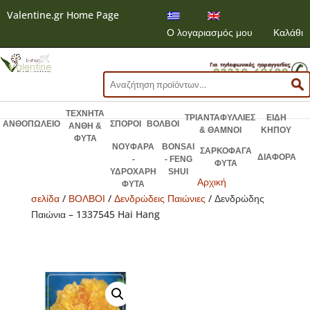
Valentine.gr Home Page
Ο λογαριασμός μου
Καλάθι
Αναζήτηση
για:
ΤΕΧΝΗΤΑ
ΤΡΙΑΝΤΑΦΥΛΛΙΕΣ
ΕΙΔΗ
ΑΝΘΟΠΩΛΕΙΟ
ΣΠΟΡΟΙ
ΒΟΛΒΟΙ
ΑΝΘΗ &
& ΘΑΜΝΟΙ
ΚΗΠΟΥ
ΦΥΤΑ
ΝΟΥΦΑΡΑ
BONSAI
ΣΑΡΚΟΦΑΓΑ
ΔΙΑΦΟΡΑ
-
- FENG
ΦΥΤΑ
ΥΔΡΟΧΑΡΗ
SHUI
Αρχική
ΦΥΤΑ
σελίδα
/
ΒΟΛΒΟΙ
/
Δενδρώδεις Παιώνιες
/ Δενδρώδης
Παιώνια – 1337545 Hai Hang