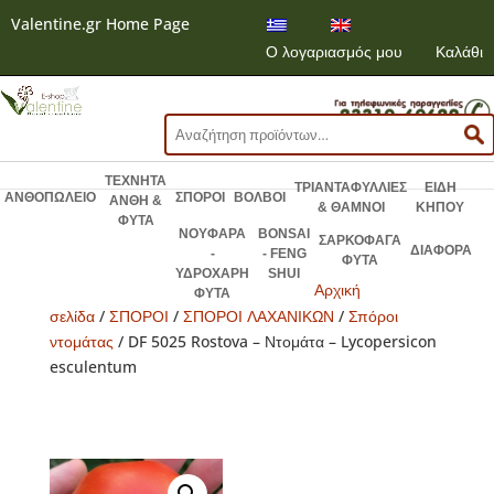
Valentine.gr Home Page
Ο λογαριασμός μου
Καλάθι
Αναζήτηση
για:
ΤΕΧΝΗΤΑ
ΤΡΙΑΝΤΑΦΥΛΛΙΕΣ
ΕΙΔΗ
ΑΝΘΟΠΩΛΕΙΟ
ΣΠΟΡΟΙ
ΒΟΛΒΟΙ
ΑΝΘΗ &
& ΘΑΜΝΟΙ
ΚΗΠΟΥ
ΦΥΤΑ
ΝΟΥΦΑΡΑ
BONSAI
ΣΑΡΚΟΦΑΓΑ
ΔΙΑΦΟΡΑ
-
- FENG
ΦΥΤΑ
ΥΔΡΟΧΑΡΗ
SHUI
Αρχική
ΦΥΤΑ
σελίδα
/
ΣΠΟΡΟΙ
/
ΣΠΟΡΟΙ ΛΑΧΑΝΙΚΩΝ
/
Σπόροι
ντομάτας
/ DF 5025 Rostova – Ντομάτα – Lycopersicon
esculentum