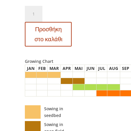
DF
5025
Rostova
Προσθήκη
-
Ντομάτα
στο καλάθι
-
Lycopersicon
esculentum
Growing Chart
ποσότητα
JAN
FEB
MAR
APR
MAI
JUN
JUL
AUG
SEP
Sowing in
seedbed
Sowing in