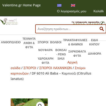
Valentine.gr Home Page
Ο λογαριασμός μου
Καλάθι
Αναζήτηση
για:
ΤΕΧΝΗΤΑ
ΤΡΙΑΝΤΑΦΥΛΛΙΕΣ
ΕΙΔΗ
ΑΝΘΟΠΩΛΕΙΟ
ΣΠΟΡΟΙ
ΒΟΛΒΟΙ
ΑΝΘΗ &
& ΘΑΜΝΟΙ
ΚΗΠΟΥ
ΦΥΤΑ
ΝΟΥΦΑΡΑ
BONSAI
ΣΑΡΚΟΦΑΓΑ
ΔΙΑΦΟΡΑ
-
- FENG
ΦΥΤΑ
ΥΔΡΟΧΑΡΗ
SHUI
Αρχική
ΦΥΤΑ
σελίδα
/
ΣΠΟΡΟΙ
/
ΣΠΟΡΟΙ ΛΑΧΑΝΙΚΩΝ
/
Σπόροι
καρπουζιών
/ DF 6010 Ali Baba – Καρπούζι (Citrullus
lanatus)