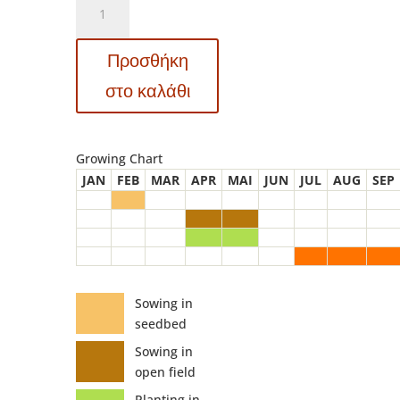
6010
Ali
Προσθήκη
Baba
-
στο καλάθι
Καρπούζι
(Citrullus
lanatus)
Growing Chart
ποσότητα
JAN
FEB
MAR
APR
MAI
JUN
JUL
AUG
SEP
Sowing in
seedbed
Sowing in
open field
Planting in