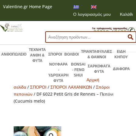
Valentine.gr Home Page
Ο λογαριασμός μου
Καλάθι
Αναζήτηση
για:
ΤΕΧΝΗΤΑ
ΤΡΙΑΝΤΑΦΥΛΛΙΕΣ
ΕΙΔΗ
ΑΝΘΟΠΩΛΕΙΟ
ΣΠΟΡΟΙ
ΒΟΛΒΟΙ
ΑΝΘΗ &
& ΘΑΜΝΟΙ
ΚΗΠΟΥ
ΦΥΤΑ
ΝΟΥΦΑΡΑ
BONSAI
ΣΑΡΚΟΦΑΓΑ
ΔΙΑΦΟΡΑ
-
- FENG
ΦΥΤΑ
ΥΔΡΟΧΑΡΗ
SHUI
Αρχική
ΦΥΤΑ
σελίδα
/
ΣΠΟΡΟΙ
/
ΣΠΟΡΟΙ ΛΑΧΑΝΙΚΩΝ
/
Σπόροι
πεπονιών
/ DF 6022 Petit Gris de Rennes – Πεπόνι
(Cucumis melo)