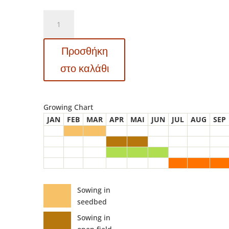
DF
6022
Petit
Προσθήκη
Gris
de
στο καλάθι
Rennes
–
Πεπόνι
Growing Chart
(Cucumis
JAN
FEB
MAR
APR
MAI
JUN
JUL
AUG
SEP
melo)
ποσότητα
Sowing in
seedbed
Sowing in