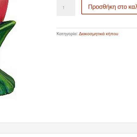
Διακοσμητικά
Προσθήκη στο κα
αγαλματάκια
κήπου
-
GG
Κατηγορία:
Διακοσμητικά κήπου
03002
ποσότητα