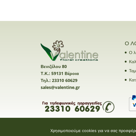
Ο Λ
Ο λ
Καλ
Βενιζέλου 80
Ταμ
Τ.Κ.: 59131 Βέροια
Κα
Τηλ.: 23310 60629
sales@valentine.gr
Χρησιμοποιούμε cookies για να σας προσφέρ
Valentine E-shop © 2026 | Design and Devel