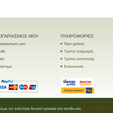
ΟΓΑΡΙΑΣΜΟΣ ΜΟΥ
ΠΛΗΡΟΦΟΡΙΕΣ
ογαριασμός μου
Όροι χρήσης
άθι
Τρόποι πληρωμής
είο
Τρόποι αποστολής
τάστημα
Επικοινωνία
Εντάξει
ουμε την καλύτερη δυνατή εμπειρία στη σελίδα μας.
opment by
Valentine floral creations