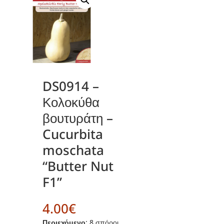
DS0914 –
Κολοκύθα
βουτυράτη –
Cucurbita
moschata
“Butter Nut
F1”
4.00
€
Περιεχόμενο
: 8 σπόροι