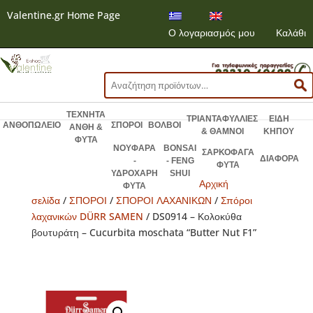
Valentine.gr Home Page
Ο λογαριασμός μου
Καλάθι
Αναζήτηση
για:
ΤΕΧΝΗΤΑ
ΤΡΙΑΝΤΑΦΥΛΛΙΕΣ
ΕΙΔΗ
ΑΝΘΟΠΩΛΕΙΟ
ΣΠΟΡΟΙ
ΒΟΛΒΟΙ
ΑΝΘΗ &
& ΘΑΜΝΟΙ
ΚΗΠΟΥ
ΦΥΤΑ
ΝΟΥΦΑΡΑ
BONSAI
ΣΑΡΚΟΦΑΓΑ
ΔΙΑΦΟΡΑ
-
- FENG
ΦΥΤΑ
ΥΔΡΟΧΑΡΗ
SHUI
Αρχική
ΦΥΤΑ
σελίδα
/
ΣΠΟΡΟΙ
/
ΣΠΟΡΟΙ ΛΑΧΑΝΙΚΩΝ
/
Σπόροι
λαχανικών DÜRR SAMEN
/ DS0914 – Κολοκύθα
βουτυράτη – Cucurbita moschata “Butter Nut F1”