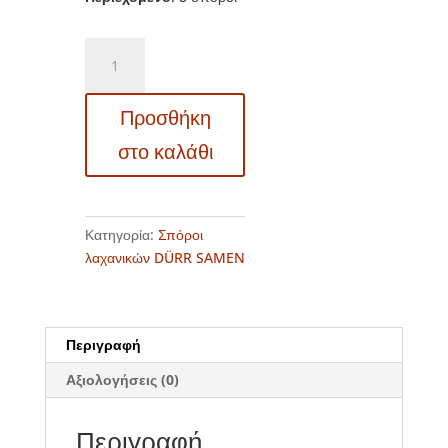
DS0914
-
Κολοκύθα
Προσθήκη
βουτυράτη
-
στο καλάθι
Cucurbita
moschata
"Butter
Nut
Κατηγορία:
Σπόροι
F1"
λαχανικών DÜRR SAMEN
ποσότητα
Περιγραφή
Αξιολογήσεις (0)
Περιγραφή