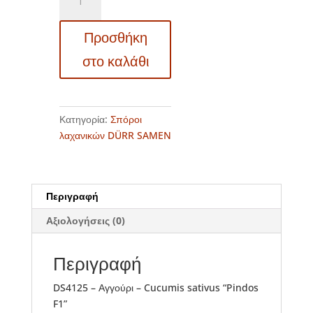
-
Αγγούρι
Προσθήκη
-
Cucumis
στο καλάθι
sativus
"Pindos
F1"
ποσότητα
Κατηγορία:
Σπόροι
λαχανικών DÜRR SAMEN
Περιγραφή
Αξιολογήσεις (0)
Περιγραφή
DS4125 – Αγγούρι – Cucumis sativus “Pindos
F1”