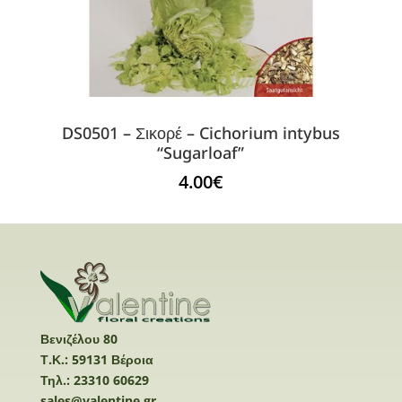
DS0501 – Σικορέ – Cichorium intybus
“Sugarloaf”
4.00
€
Βενιζέλου 80
Τ.Κ.: 59131 Βέροια
Τηλ.: 23310 60629
sales@valentine.gr