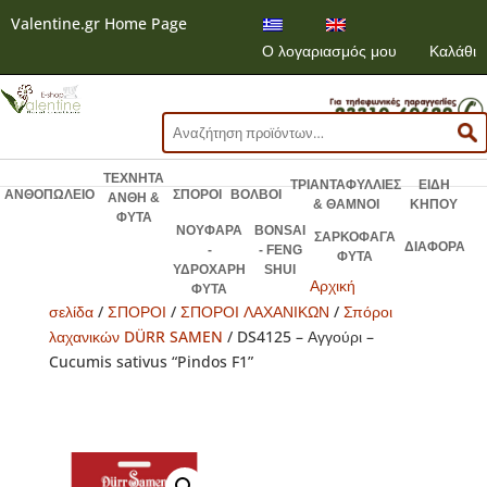
Valentine.gr Home Page
Ο λογαριασμός μου
Καλάθι
Αναζήτηση
για:
ΤΕΧΝΗΤΑ
ΤΡΙΑΝΤΑΦΥΛΛΙΕΣ
ΕΙΔΗ
ΑΝΘΟΠΩΛΕΙΟ
ΣΠΟΡΟΙ
ΒΟΛΒΟΙ
ΑΝΘΗ &
& ΘΑΜΝΟΙ
ΚΗΠΟΥ
ΦΥΤΑ
ΝΟΥΦΑΡΑ
BONSAI
ΣΑΡΚΟΦΑΓΑ
ΔΙΑΦΟΡΑ
-
- FENG
ΦΥΤΑ
ΥΔΡΟΧΑΡΗ
SHUI
Αρχική
ΦΥΤΑ
σελίδα
/
ΣΠΟΡΟΙ
/
ΣΠΟΡΟΙ ΛΑΧΑΝΙΚΩΝ
/
Σπόροι
λαχανικών DÜRR SAMEN
/ DS4125 – Αγγούρι –
Cucumis sativus “Pindos F1”