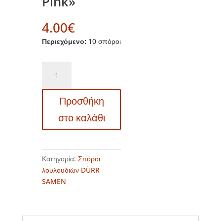
Pink»
4.00
€
Περιεχόμενο:
10 σπόροι
DS4287
-
Μίλιον
Προσθήκη
μπελς
μίνι
στο καλάθι
πετούνια
κρεμαστή
ροζ
-
Κατηγορία:
Σπόροι
Calibrachoa
λουλουδιών DÜRR
x
SAMEN
hybrida
«Kabloom
Pink»