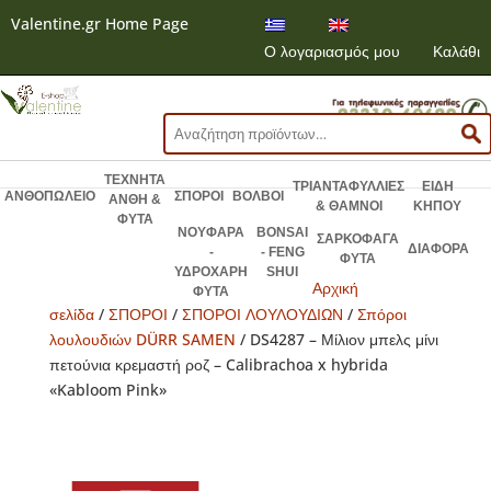
Valentine.gr Home Page
Ο λογαριασμός μου
Καλάθι
Αναζήτηση
για:
ΤΕΧΝΗΤΑ
ΤΡΙΑΝΤΑΦΥΛΛΙΕΣ
ΕΙΔΗ
ΑΝΘΟΠΩΛΕΙΟ
ΣΠΟΡΟΙ
ΒΟΛΒΟΙ
ΑΝΘΗ &
& ΘΑΜΝΟΙ
ΚΗΠΟΥ
ΦΥΤΑ
ΝΟΥΦΑΡΑ
BONSAI
ΣΑΡΚΟΦΑΓΑ
ΔΙΑΦΟΡΑ
-
- FENG
ΦΥΤΑ
ΥΔΡΟΧΑΡΗ
SHUI
Αρχική
ΦΥΤΑ
σελίδα
/
ΣΠΟΡΟΙ
/
ΣΠΟΡΟΙ ΛΟΥΛΟΥΔΙΩΝ
/
Σπόροι
λουλουδιών DÜRR SAMEN
/ DS4287 – Μίλιον μπελς μίνι
πετούνια κρεμαστή ροζ – Calibrachoa x hybrida
«Kabloom Pink»