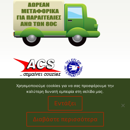
Χρησιμοποιούμε cookies για να σας προσφέρουμε την
καλύτερη δυνατή εμπειρία στη σελίδα μας.
Εντάξει
Valentine E-shop © 2026 | Design and Development
by
Valentine floral creations
Διαβάστε περισσότερα
made by