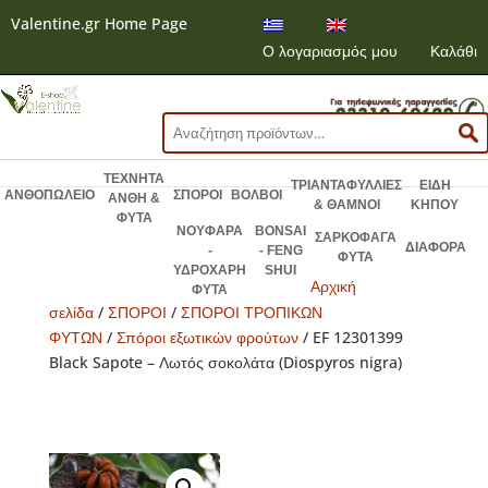
Valentine.gr Home Page
Ο λογαριασμός μου
Καλάθι
Αναζήτηση
για:
ΤΕΧΝΗΤΑ
ΤΡΙΑΝΤΑΦΥΛΛΙΕΣ
ΕΙΔΗ
ΑΝΘΟΠΩΛΕΙΟ
ΣΠΟΡΟΙ
ΒΟΛΒΟΙ
ΑΝΘΗ &
& ΘΑΜΝΟΙ
ΚΗΠΟΥ
ΦΥΤΑ
ΝΟΥΦΑΡΑ
BONSAI
ΣΑΡΚΟΦΑΓΑ
ΔΙΑΦΟΡΑ
-
- FENG
ΦΥΤΑ
ΥΔΡΟΧΑΡΗ
SHUI
Αρχική
ΦΥΤΑ
σελίδα
/
ΣΠΟΡΟΙ
/
ΣΠΟΡΟΙ ΤΡΟΠΙΚΩΝ
ΦΥΤΩΝ
/
Σπόροι εξωτικών φρούτων
/ EF 12301399
Black Sapote – Λωτός σοκολάτα (Diospyros nigra)