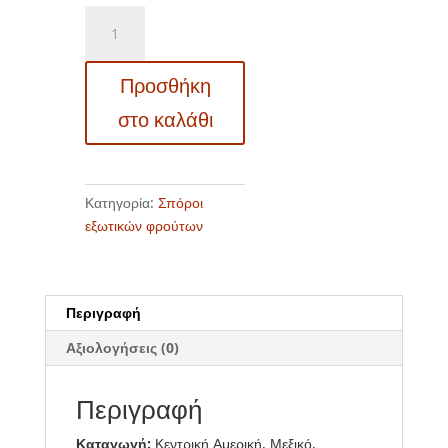
EF
12301399
Black
Προσθήκη
Sapote
-
στο καλάθι
Λωτός
σοκολάτα
(Diospyros
nigra)
Κατηγορία:
Σπόροι
ποσότητα
εξωτικών φρούτων
Περιγραφή
Αξιολογήσεις (0)
Περιγραφή
Καταγωγή:
Κεντρική Αμερική, Μεξικό,