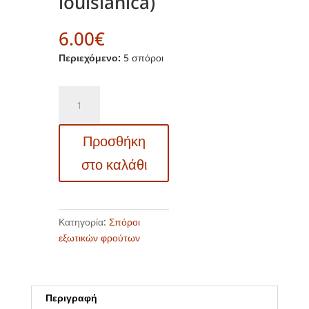
louisianica)
6.00
€
Περιεχόμενο:
5 σπόροι
EF
12302246
Ram's
Προσθήκη
horn,
Devil's
στο καλάθι
claw
-
Κέρατο
κριού,
Κατηγορία:
Σπόροι
Νύχι
εξωτικών φρούτων
του
Διαβόλου
(Proboscidea
Περιγραφή
louisianica)