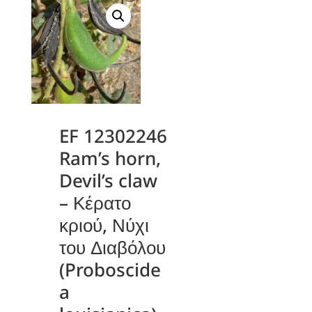
EF 12302246
Ram’s horn,
Devil’s claw
– Κέρατο
κριού, Νύχι
του Διαβόλου
(Proboscide
a