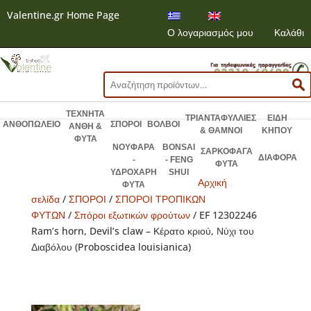
Valentine.gr Home Page
Ο λογαριασμός μου
Καλάθι
Αναζήτηση
για:
ΤΕΧΝΗΤΑ
ΤΡΙΑΝΤΑΦΥΛΛΙΕΣ
ΕΙΔΗ
ΑΝΘΟΠΩΛΕΙΟ
ΣΠΟΡΟΙ
ΒΟΛΒΟΙ
ΑΝΘΗ &
& ΘΑΜΝΟΙ
ΚΗΠΟΥ
ΦΥΤΑ
ΝΟΥΦΑΡΑ
BONSAI
ΣΑΡΚΟΦΑΓΑ
ΔΙΑΦΟΡΑ
-
- FENG
ΦΥΤΑ
ΥΔΡΟΧΑΡΗ
SHUI
Αρχική
ΦΥΤΑ
σελίδα
/
ΣΠΟΡΟΙ
/
ΣΠΟΡΟΙ ΤΡΟΠΙΚΩΝ
ΦΥΤΩΝ
/
Σπόροι εξωτικών φρούτων
/ EF 12302246
Ram’s horn, Devil’s claw – Κέρατο κριού, Νύχι του
Διαβόλου (Proboscidea louisianica)