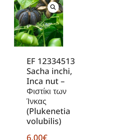
EF 12334513
Sacha inchi,
Inca nut –
Φιστίκι των
Ίνκας
(Plukenetia
volubilis)
6.00
€