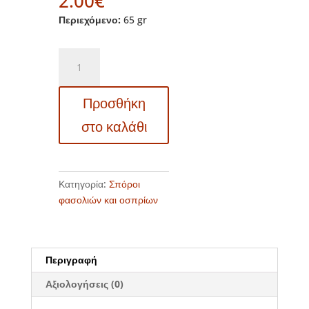
2.00
€
Περιεχόμενο:
65 gr
FAG
837
-
Προσθήκη
Φασόλι
καναρίνι
στο καλάθι
καθιστό
-
Phaseolus
vulgaris
Κατηγορία:
Σπόροι
"Supernano
φασολιών και οσπρίων
Yellow"
ποσότητα
Περιγραφή
Αξιολογήσεις (0)