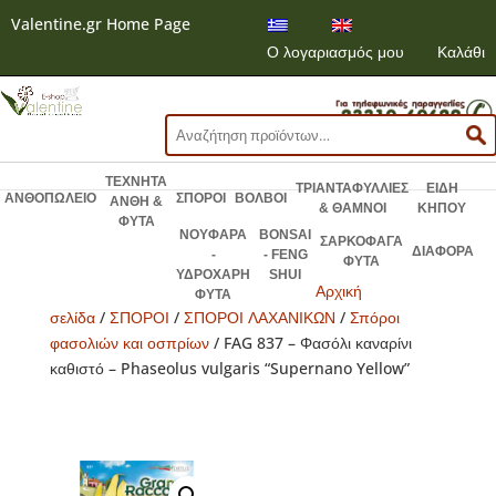
Valentine.gr Home Page
Ο λογαριασμός μου
Καλάθι
Αναζήτηση
για:
ΤΕΧΝΗΤΑ
ΤΡΙΑΝΤΑΦΥΛΛΙΕΣ
ΕΙΔΗ
ΑΝΘΟΠΩΛΕΙΟ
ΣΠΟΡΟΙ
ΒΟΛΒΟΙ
ΑΝΘΗ &
& ΘΑΜΝΟΙ
ΚΗΠΟΥ
ΦΥΤΑ
ΝΟΥΦΑΡΑ
BONSAI
ΣΑΡΚΟΦΑΓΑ
ΔΙΑΦΟΡΑ
-
- FENG
ΦΥΤΑ
ΥΔΡΟΧΑΡΗ
SHUI
Αρχική
ΦΥΤΑ
σελίδα
/
ΣΠΟΡΟΙ
/
ΣΠΟΡΟΙ ΛΑΧΑΝΙΚΩΝ
/
Σπόροι
φασολιών και οσπρίων
/ FAG 837 – Φασόλι καναρίνι
καθιστό – Phaseolus vulgaris “Supernano Yellow”