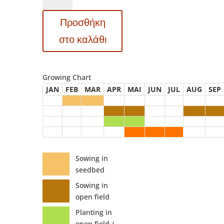
-
Προσθήκη
ΚΟΛΟΚΥΘΙ
ΡΙΓΩΤΟ
στο καλάθι
-
Cucurbita
pepo
Growing Chart
ποσότητα
JAN
FEB
MAR
APR
MAI
JUN
JUL
AUG
SEP
Sowing in
seedbed
Sowing in
open field
Planting in
open field /