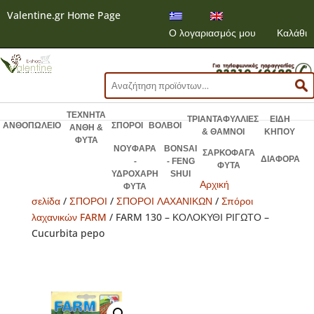
Valentine.gr Home Page
Ο λογαριασμός μου
Καλάθι
Αναζήτηση
για:
ΤΕΧΝΗΤΑ
ΤΡΙΑΝΤΑΦΥΛΛΙΕΣ
ΕΙΔΗ
ΑΝΘΟΠΩΛΕΙΟ
ΣΠΟΡΟΙ
ΒΟΛΒΟΙ
ΑΝΘΗ &
& ΘΑΜΝΟΙ
ΚΗΠΟΥ
ΦΥΤΑ
ΝΟΥΦΑΡΑ
BONSAI
ΣΑΡΚΟΦΑΓΑ
ΔΙΑΦΟΡΑ
-
- FENG
ΦΥΤΑ
ΥΔΡΟΧΑΡΗ
SHUI
Αρχική
ΦΥΤΑ
σελίδα
/
ΣΠΟΡΟΙ
/
ΣΠΟΡΟΙ ΛΑΧΑΝΙΚΩΝ
/
Σπόροι
λαχανικών FARM
/ FARM 130 – ΚΟΛΟΚΥΘΙ ΡΙΓΩΤΟ –
Cucurbita pepo