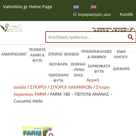
Valentine.gr Home Page
Ο λογαριασμός μου
Καλάθι
Αναζήτηση
για:
ΤΕΧΝΗΤΑ
ΤΡΙΑΝΤΑΦΥΛΛΙΕΣ
ΕΙΔΗ
ΑΝΘΟΠΩΛΕΙΟ
ΣΠΟΡΟΙ
ΒΟΛΒΟΙ
ΑΝΘΗ &
& ΘΑΜΝΟΙ
ΚΗΠΟΥ
ΦΥΤΑ
ΝΟΥΦΑΡΑ
BONSAI
ΣΑΡΚΟΦΑΓΑ
ΔΙΑΦΟΡΑ
-
- FENG
ΦΥΤΑ
ΥΔΡΟΧΑΡΗ
SHUI
Αρχική
ΦΥΤΑ
σελίδα
/
ΣΠΟΡΟΙ
/
ΣΠΟΡΟΙ ΛΑΧΑΝΙΚΩΝ
/
Σπόροι
λαχανικών FARM
/ FARM 180 – ΠΕΠΟΝΙ ΑΝΑΝΑΣ –
Cucumis melo