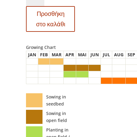
-
Προσθήκη
ΠΕΠΟΝΙ
ΑΝΑΝΑΣ
στο καλάθι
-
Cucumis
melo
Growing Chart
ποσότητα
JAN
FEB
MAR
APR
MAI
JUN
JUL
AUG
SEP
Sowing in
seedbed
Sowing in
open field
Planting in
open field /