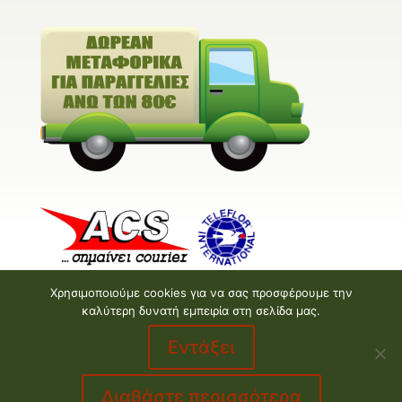
Χρησιμοποιούμε cookies για να σας προσφέρουμε την
καλύτερη δυνατή εμπειρία στη σελίδα μας.
Εντάξει
Valentine E-shop © 2026 | Design and Development
by
Valentine floral creations
Διαβάστε περισσότερα