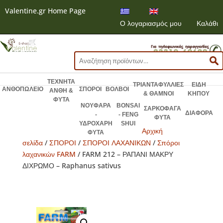
Valentine.gr Home Page
Ο λογαριασμός μου
Καλάθι
Αναζήτηση
για:
ΤΕΧΝΗΤΑ
ΤΡΙΑΝΤΑΦΥΛΛΙΕΣ
ΕΙΔΗ
ΑΝΘΟΠΩΛΕΙΟ
ΣΠΟΡΟΙ
ΒΟΛΒΟΙ
ΑΝΘΗ &
& ΘΑΜΝΟΙ
ΚΗΠΟΥ
ΦΥΤΑ
ΝΟΥΦΑΡΑ
BONSAI
ΣΑΡΚΟΦΑΓΑ
ΔΙΑΦΟΡΑ
-
- FENG
ΦΥΤΑ
ΥΔΡΟΧΑΡΗ
SHUI
Αρχική
ΦΥΤΑ
σελίδα
/
ΣΠΟΡΟΙ
/
ΣΠΟΡΟΙ ΛΑΧΑΝΙΚΩΝ
/
Σπόροι
λαχανικών FARM
/ FARM 212 – ΡΑΠΑΝΙ ΜΑΚΡΥ
ΔΙΧΡΩΜΟ – Raphanus sativus