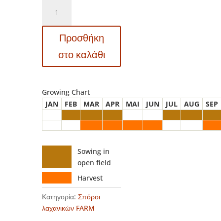
FARM
212
-
Προσθήκη
ΡΑΠΑΝΙ
ΜΑΚΡΥ
στο καλάθι
ΔΙΧΡΩΜΟ
–
Raphanus
Growing Chart
sativus
JAN
FEB
MAR
APR
MAI
JUN
JUL
AUG
SEP
ποσότητα
Sowing in
open field
Harvest
Κατηγορία:
Σπόροι
λαχανικών FARM