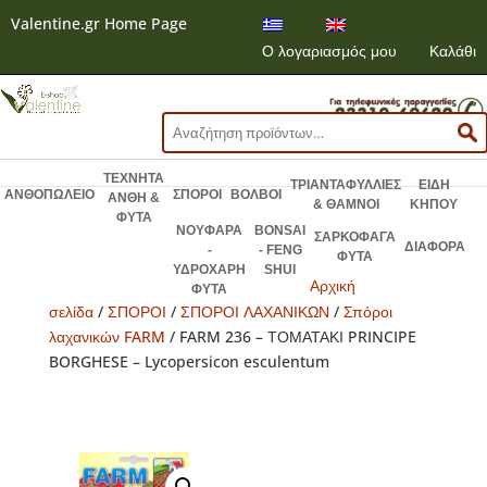
Valentine.gr Home Page
Ο λογαριασμός μου
Καλάθι
Αναζήτηση
για:
ΤΕΧΝΗΤΑ
ΤΡΙΑΝΤΑΦΥΛΛΙΕΣ
ΕΙΔΗ
ΑΝΘΟΠΩΛΕΙΟ
ΣΠΟΡΟΙ
ΒΟΛΒΟΙ
ΑΝΘΗ &
& ΘΑΜΝΟΙ
ΚΗΠΟΥ
ΦΥΤΑ
ΝΟΥΦΑΡΑ
BONSAI
ΣΑΡΚΟΦΑΓΑ
ΔΙΑΦΟΡΑ
-
- FENG
ΦΥΤΑ
ΥΔΡΟΧΑΡΗ
SHUI
Αρχική
ΦΥΤΑ
σελίδα
/
ΣΠΟΡΟΙ
/
ΣΠΟΡΟΙ ΛΑΧΑΝΙΚΩΝ
/
Σπόροι
λαχανικών FARM
/ FARM 236 – ΤΟΜΑΤΑΚΙ PRINCIPE
BORGHESE – Lycopersicon esculentum