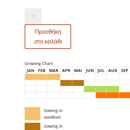
FARM
236
-
Προσθήκη
ΤΟΜΑΤΑΚΙ
PRINCIPE
στο καλάθι
BORGHESE
–
Lycopersicon
Growing Chart
esculentum
JAN
FEB
MAR
APR
MAI
JUN
JUL
AUG
SEP
ποσότητα
Sowing in
seedbed
Sowing in