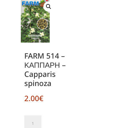
FARM 514 –
ΚΑΠΠΑΡΗ –
Capparis
spinoza
2.00
€
FARM
514