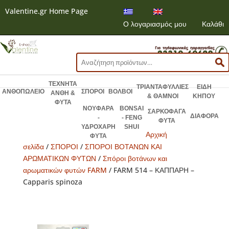
Valentine.gr Home Page
Ο λογαριασμός μου
Καλάθι
Αναζήτηση
για:
ΤΕΧΝΗΤΑ
ΤΡΙΑΝΤΑΦΥΛΛΙΕΣ
ΕΙΔΗ
ΑΝΘΟΠΩΛΕΙΟ
ΣΠΟΡΟΙ
ΒΟΛΒΟΙ
ΑΝΘΗ &
& ΘΑΜΝΟΙ
ΚΗΠΟΥ
ΦΥΤΑ
ΝΟΥΦΑΡΑ
BONSAI
ΣΑΡΚΟΦΑΓΑ
ΔΙΑΦΟΡΑ
-
- FENG
ΦΥΤΑ
ΥΔΡΟΧΑΡΗ
SHUI
Αρχική
ΦΥΤΑ
σελίδα
/
ΣΠΟΡΟΙ
/
ΣΠΟΡΟΙ ΒΟΤΑΝΩΝ ΚΑΙ
ΑΡΩΜΑΤΙΚΩΝ ΦΥΤΩΝ
/
Σπόροι βοτάνων και
αρωματικών φυτών FARM
/ FARM 514 – ΚΑΠΠΑΡΗ –
Capparis spinoza