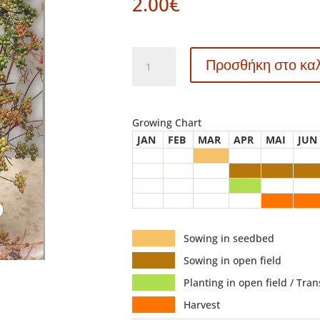
2.00
€
FARM
Προσθήκη στο κα
517
-
ΚΟΛΙΑΝΔΡΟΣ
-
Growing Chart
Coriandrum
JAN
FEB
MAR
APR
MAI
JUN
sativum
ποσότητα
Sowing in seedbed
Sowing in open field
Planting in open field / Tra
Harvest