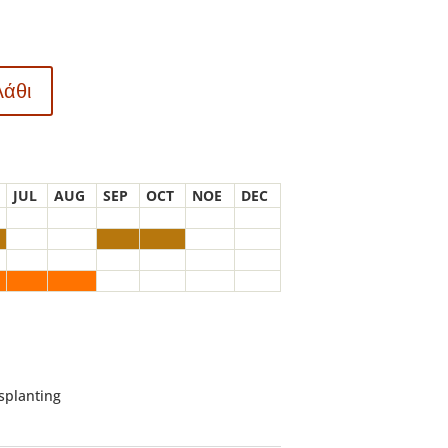
λάθι
JUL
AUG
SEP
OCT
NOE
DEC
nsplanting