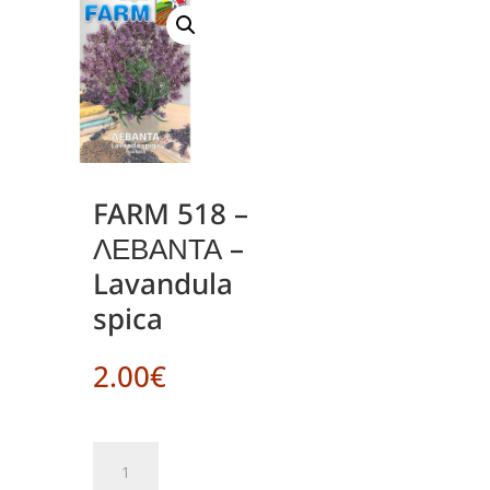
FARM 518 –
ΛΕΒΑΝΤΑ –
Lavandula
spica
2.00
€
FARM
518