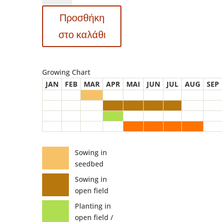
-
Προσθήκη
ΛΕΒΑΝΤΑ
-
στο καλάθι
Lavandula
spica
ποσότητα
Growing Chart
JAN
FEB
MAR
APR
MAI
JUN
JUL
AUG
SEP
Sowing in
seedbed
Sowing in
open field
Planting in
open field /