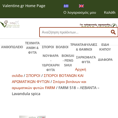
Valentine.gr Home Page
Ο λογαριασμός μου
Καλάθι
Αναζήτηση
για:
ΤΕΧΝΗΤΑ
ΤΡΙΑΝΤΑΦΥΛΛΙΕΣ
ΕΙΔΗ
ΑΝΘΟΠΩΛΕΙΟ
ΣΠΟΡΟΙ
ΒΟΛΒΟΙ
ΑΝΘΗ &
& ΘΑΜΝΟΙ
ΚΗΠΟΥ
ΦΥΤΑ
ΝΟΥΦΑΡΑ
BONSAI
ΣΑΡΚΟΦΑΓΑ
ΔΙΑΦΟΡΑ
-
- FENG
ΦΥΤΑ
ΥΔΡΟΧΑΡΗ
SHUI
Αρχική
ΦΥΤΑ
σελίδα
/
ΣΠΟΡΟΙ
/
ΣΠΟΡΟΙ ΒΟΤΑΝΩΝ ΚΑΙ
ΑΡΩΜΑΤΙΚΩΝ ΦΥΤΩΝ
/
Σπόροι βοτάνων και
αρωματικών φυτών FARM
/ FARM 518 – ΛΕΒΑΝΤΑ –
Lavandula spica