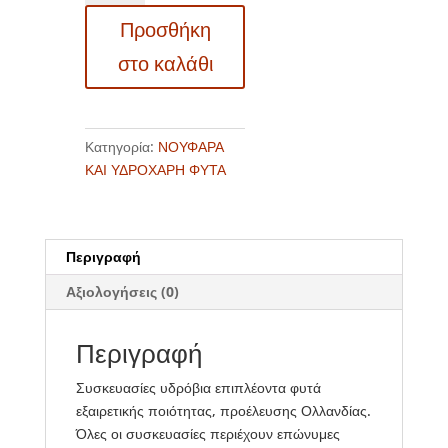
Phyllanthus
Προσθήκη
fluitans
(Φύλλανθος
στο καλάθι
του
νερού)
ποσότητα
Κατηγορία:
ΝΟΥΦΑΡΑ
ΚΑΙ ΥΔΡΟΧΑΡΗ ΦΥΤΑ
Περιγραφή
Αξιολογήσεις (0)
Περιγραφή
Συσκευασίες υδρόβια επιπλέοντα φυτά
εξαιρετικής ποιότητας, προέλευσης Ολλανδίας.
Όλες οι συσκευασίες περιέχουν επώνυμες