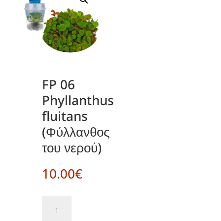
FP 06
Phyllanthus
fluitans
(Φύλλανθος
του νερού)
10.00
€
FP
06