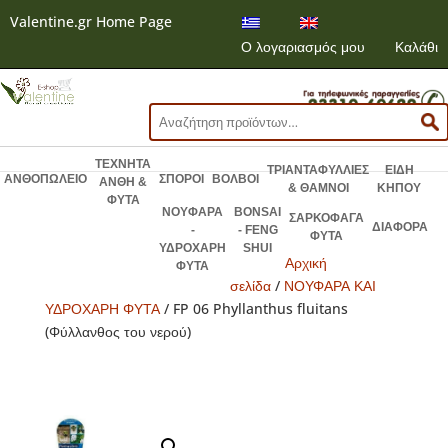
Valentine.gr Home Page
Ο λογαριασμός μου
Καλάθι
Αναζήτηση
για:
ΤΕΧΝΗΤΑ
ΤΡΙΑΝΤΑΦΥΛΛΙΕΣ
ΕΙΔΗ
ΑΝΘΟΠΩΛΕΙΟ
ΣΠΟΡΟΙ
ΒΟΛΒΟΙ
ΑΝΘΗ &
& ΘΑΜΝΟΙ
ΚΗΠΟΥ
ΦΥΤΑ
ΝΟΥΦΑΡΑ
BONSAI
ΣΑΡΚΟΦΑΓΑ
ΔΙΑΦΟΡΑ
-
- FENG
ΦΥΤΑ
ΥΔΡΟΧΑΡΗ
SHUI
Αρχική
ΦΥΤΑ
σελίδα
/
ΝΟΥΦΑΡΑ ΚΑΙ
ΥΔΡΟΧΑΡΗ ΦΥΤΑ
/ FP 06 Phyllanthus fluitans
(Φύλλανθος του νερού)