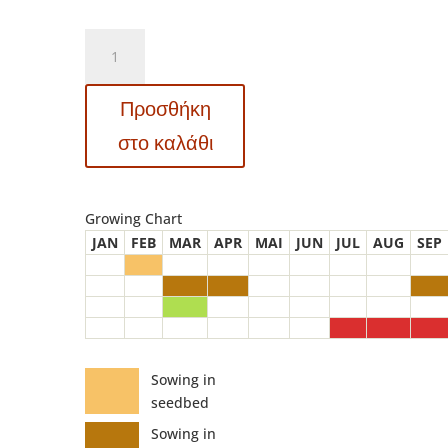
G164
-
ΓΥΨΟΦΥΛΛΗ
Προσθήκη
ΜΙΚΡΟ
ΑΝΘΟΣ
στο καλάθι
ΛΕΥΚΗ
–
Gypsophila
Growing Chart
paniculata
JAN
FEB
MAR
APR
MAI
JUN
JUL
AUG
SEP
ποσότητα
Sowing in
seedbed
Sowing in