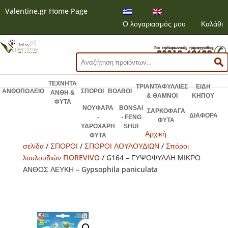
Valentine.gr Home Page
Ο λογαριασμός μου
Καλάθι
Αναζήτηση
για:
ΤΕΧΝΗΤΑ
ΤΡΙΑΝΤΑΦΥΛΛΙΕΣ
ΕΙΔΗ
ΑΝΘΟΠΩΛΕΙΟ
ΣΠΟΡΟΙ
ΒΟΛΒΟΙ
ΑΝΘΗ &
& ΘΑΜΝΟΙ
ΚΗΠΟΥ
ΦΥΤΑ
ΝΟΥΦΑΡΑ
BONSAI
ΣΑΡΚΟΦΑΓΑ
ΔΙΑΦΟΡΑ
-
- FENG
ΦΥΤΑ
ΥΔΡΟΧΑΡΗ
SHUI
Αρχική
ΦΥΤΑ
σελίδα
/
ΣΠΟΡΟΙ
/
ΣΠΟΡΟΙ ΛΟΥΛΟΥΔΙΩΝ
/
Σπόροι
λουλουδιών FIOREVIVO
/ G164 – ΓΥΨΟΦΥΛΛΗ ΜΙΚΡΟ
ΑΝΘΟΣ ΛΕΥΚΗ – Gypsophila paniculata