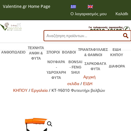
Valentine.gr Home Page
Ο λογαριασμός μου
Καλάθι
Αναζήτηση
για:
ΤΕΧΝΗΤΑ
ΤΡΙΑΝΤΑΦΥΛΛΙΕΣ
ΕΙΔΗ
ΑΝΘΟΠΩΛΕΙΟ
ΣΠΟΡΟΙ
ΒΟΛΒΟΙ
ΑΝΘΗ &
& ΘΑΜΝΟΙ
ΚΗΠΟΥ
ΦΥΤΑ
ΝΟΥΦΑΡΑ
BONSAI
ΣΑΡΚΟΦΑΓΑ
ΔΙΑΦΟΡΑ
-
- FENG
ΦΥΤΑ
ΥΔΡΟΧΑΡΗ
SHUI
Αρχική
ΦΥΤΑ
σελίδα
/
ΕΙΔΗ
ΚΗΠΟΥ
/
Εργαλεία
/ KT-Y6010 Φυτευτήρι βολβών