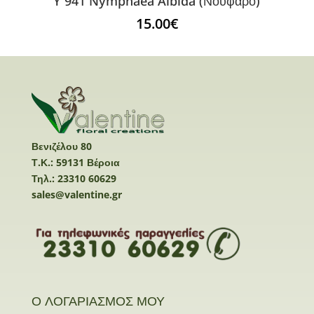
Y 941 Nymphaea Albida (Νούφαρο)
15.00
€
Βενιζέλου 80
Τ.Κ.: 59131 Βέροια
Τηλ.: 23310 60629
sales@valentine.gr
Ο ΛΟΓΑΡΙΑΣΜΟΣ ΜΟΥ