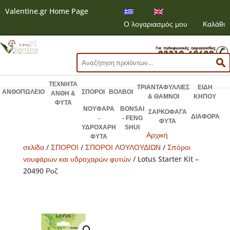
Valentine.gr Home Page
Ο λογαριασμός μου
Καλάθι
Αναζήτηση
για:
ΤΕΧΝΗΤΑ
ΤΡΙΑΝΤΑΦΥΛΛΙΕΣ
ΕΙΔΗ
ΑΝΘΟΠΩΛΕΙΟ
ΣΠΟΡΟΙ
ΒΟΛΒΟΙ
ΑΝΘΗ &
& ΘΑΜΝΟΙ
ΚΗΠΟΥ
ΦΥΤΑ
ΝΟΥΦΑΡΑ
BONSAI
ΣΑΡΚΟΦΑΓΑ
ΔΙΑΦΟΡΑ
-
- FENG
ΦΥΤΑ
ΥΔΡΟΧΑΡΗ
SHUI
Αρχική
ΦΥΤΑ
σελίδα
/
ΣΠΟΡΟΙ
/
ΣΠΟΡΟΙ ΛΟΥΛΟΥΔΙΩΝ
/
Σπόροι
νουφάρων και υδροχαρών φυτών
/ Lotus Starter Kit –
20490 Ροζ