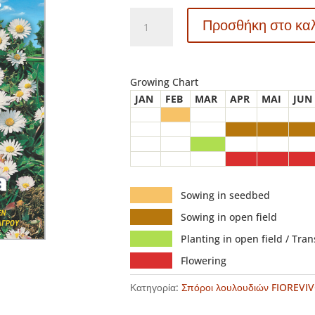
M024
Προσθήκη στο κα
-
ΜΑΡΓΑΡΙΤΑ
ΑΓΡΟΥ
-
Growing Chart
Bellis
JAN
FEB
MAR
APR
MAI
JUN
perennis
ποσότητα
Sowing in seedbed
Sowing in open field
Planting in open field / Tra
Flowering
Κατηγορία:
Σπόροι λουλουδιών FIOREVI