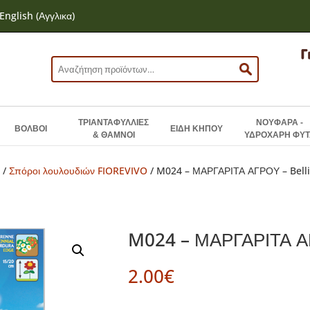
English
(
Αγγλικα
)
Αναζήτηση
για:
ΤΡΙΑΝΤΑΦΥΛΛΙΕΣ
ΝΟΥΦΑΡΑ -
ΒΟΛΒΟΙ
ΕΙΔΗ ΚΗΠΟΥ
& ΘΑΜΝΟΙ
ΥΔΡΟΧΑΡΗ ΦΥΤ
Ν
/
Σπόροι λουλουδιών FIOREVIVO
/ M024 – ΜΑΡΓΑΡΙΤΑ ΑΓΡΟΥ – Belli
M024 – ΜΑΡΓΑΡΙΤΑ ΑΓ
2.00
€