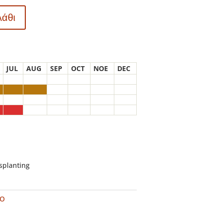
λάθι
JUL
AUG
SEP
OCT
NOE
DEC
nsplanting
VO