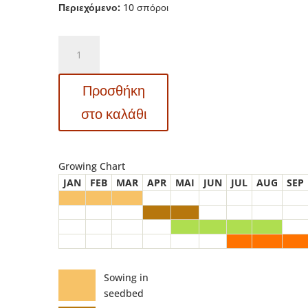
Περιεχόμενο:
10 σπόροι
MT
5136
Black
Προσθήκη
Beauty
–
στο καλάθι
Ντομάτα
–
Lycopersicon
Growing Chart
esculentum
JAN
FEB
MAR
APR
MAI
JUN
JUL
AUG
SEP
ποσότητα
Sowing in
seedbed