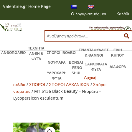
Valentine.gr Home Page
Ο λογαριασμός μου
Καλάθι
Αναζήτηση
για:
ΤΕΧΝΗΤΑ
ΤΡΙΑΝΤΑΦΥΛΛΙΕΣ
ΕΙΔΗ
ΑΝΘΟΠΩΛΕΙΟ
ΣΠΟΡΟΙ
ΒΟΛΒΟΙ
ΑΝΘΗ &
& ΘΑΜΝΟΙ
ΚΗΠΟΥ
ΦΥΤΑ
ΝΟΥΦΑΡΑ
BONSAI
ΣΑΡΚΟΦΑΓΑ
ΔΙΑΦΟΡΑ
-
- FENG
ΦΥΤΑ
ΥΔΡΟΧΑΡΗ
SHUI
Αρχική
ΦΥΤΑ
σελίδα
/
ΣΠΟΡΟΙ
/
ΣΠΟΡΟΙ ΛΑΧΑΝΙΚΩΝ
/
Σπόροι
ντομάτας
/ MT 5136 Black Beauty – Ντομάτα –
Lycopersicon esculentum