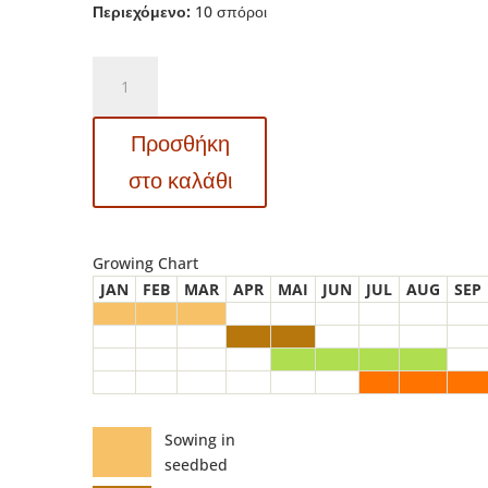
Περιεχόμενο:
10 σπόροι
MT
5144
Zapotec
Προσθήκη
Pleated
–
στο καλάθι
Ντομάτα
–
Lycopersicon
Growing Chart
esculentum
JAN
FEB
MAR
APR
MAI
JUN
JUL
AUG
SEP
ποσότητα
Sowing in
seedbed