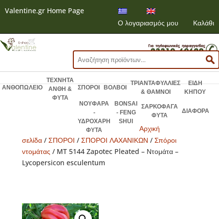
Valentine.gr Home Page
Ο λογαριασμός μου
Καλάθι
Αναζήτηση
για:
ΤΕΧΝΗΤΑ
ΤΡΙΑΝΤΑΦΥΛΛΙΕΣ
ΕΙΔΗ
ΑΝΘΟΠΩΛΕΙΟ
ΣΠΟΡΟΙ
ΒΟΛΒΟΙ
ΑΝΘΗ &
& ΘΑΜΝΟΙ
ΚΗΠΟΥ
ΦΥΤΑ
ΝΟΥΦΑΡΑ
BONSAI
ΣΑΡΚΟΦΑΓΑ
ΔΙΑΦΟΡΑ
-
- FENG
ΦΥΤΑ
ΥΔΡΟΧΑΡΗ
SHUI
Αρχική
ΦΥΤΑ
σελίδα
/
ΣΠΟΡΟΙ
/
ΣΠΟΡΟΙ ΛΑΧΑΝΙΚΩΝ
/
Σπόροι
ντομάτας
/ MT 5144 Zapotec Pleated – Ντομάτα –
Lycopersicon esculentum