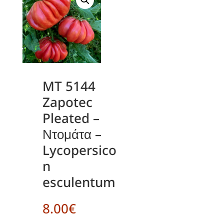
MT 5144
Zapotec
Pleated –
Ντομάτα –
Lycopersico
n
esculentum
8.00
€