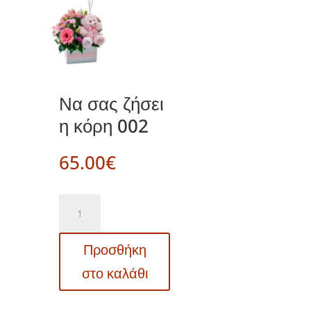
Να σας ζήσει
η κόρη 002
65.00
€
Να
σας
ζήσει
Προσθήκη
η
κόρη
στο καλάθι
002
ποσότητα