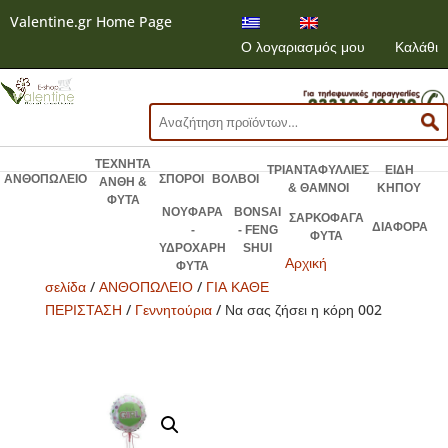
Valentine.gr Home Page
Ο λογαριασμός μου
Καλάθι
Αναζήτηση
για:
ΤΕΧΝΗΤΑ
ΤΡΙΑΝΤΑΦΥΛΛΙΕΣ
ΕΙΔΗ
ΑΝΘΟΠΩΛΕΙΟ
ΣΠΟΡΟΙ
ΒΟΛΒΟΙ
ΑΝΘΗ &
& ΘΑΜΝΟΙ
ΚΗΠΟΥ
ΦΥΤΑ
ΝΟΥΦΑΡΑ
BONSAI
ΣΑΡΚΟΦΑΓΑ
ΔΙΑΦΟΡΑ
-
- FENG
ΦΥΤΑ
ΥΔΡΟΧΑΡΗ
SHUI
Αρχική
ΦΥΤΑ
σελίδα
/
ΑΝΘΟΠΩΛΕΙΟ
/
ΓΙΑ ΚΑΘΕ
ΠΕΡΙΣΤΑΣΗ
/
Γεννητούρια
/ Να σας ζήσει η κόρη 002