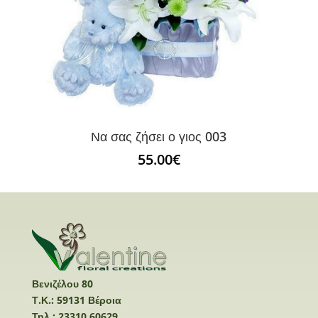
Να σας ζήσει ο γιος 003
55.00
€
Βενιζέλου 80
Τ.Κ.: 59131 Βέροια
Τηλ.: 23310 60629