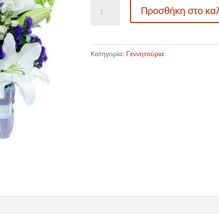
Να
Προσθήκη στο κα
σας
ζήσει
ο
γιος
Κατηγορία:
Γεννητούρια
003
ποσότητα