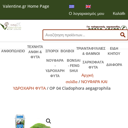
Valentine.gr Home Page
Ο λογαριασμός μου
Καλάθι
Αναζήτηση
για:
ΤΕΧΝΗΤΑ
ΤΡΙΑΝΤΑΦΥΛΛΙΕΣ
ΕΙΔΗ
ΑΝΘΟΠΩΛΕΙΟ
ΣΠΟΡΟΙ
ΒΟΛΒΟΙ
ΑΝΘΗ &
& ΘΑΜΝΟΙ
ΚΗΠΟΥ
ΦΥΤΑ
ΝΟΥΦΑΡΑ
BONSAI
ΣΑΡΚΟΦΑΓΑ
ΔΙΑΦΟΡΑ
-
- FENG
ΦΥΤΑ
ΥΔΡΟΧΑΡΗ
SHUI
Αρχική
ΦΥΤΑ
σελίδα
/
ΝΟΥΦΑΡΑ ΚΑΙ
ΥΔΡΟΧΑΡΗ ΦΥΤΑ
/ OP 04 Cladophora aegagrophila