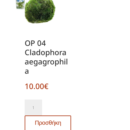
OP 04
Cladophora
aegagrophil
a
10.00
€
OP
04
Cladophora
Προσθήκη
aegagrophila
ποσότητα