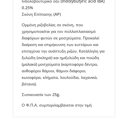
Ινδολοβουτυρικό οξύ (Indolybutyric acid IBA)
0.25%
Σκόνη Επίπασης (AP)
Ορμόνη ριζοβολίας σε σκόνη, που
χρησιμοποιείται για τον πολλαπλασιασμό
διαφόρων φυτών σε μοσχεύματα. Προκαλεί
διαίρεση και επιμήκυνση των κυττάρων και
επιταχύνει την ανάπτυξη ριζών. Κατάλληλη για
ξυλώδη (σκληρά) και ημιξυλώδη και ποώδη
(μαλακά) μοσχεύματα (καρποφόρα δέντρα,
ανθοφόροι θάμνοι, θάμνοι διάφοροι,
κωνοφόρα, κλήματα, λουλούδια, λαχανικά,
βότανα).
Συσκευασία των 25g.
Ο Φ.Π.Α. συμπεριλαμβάνεται στην τιμή