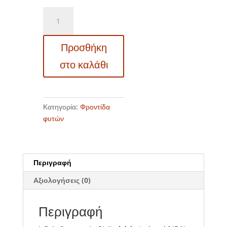
Ορμόνη
ριζοβολίας
σε
Προσθήκη
σκόνη
RADICIN
στο καλάθι
για
ξυλώδη
και
ποώδη
Κατηγορία:
Φροντίδα
μοσχεύματα
φυτών
ποσότητα
Περιγραφή
Αξιολογήσεις (0)
Περιγραφή