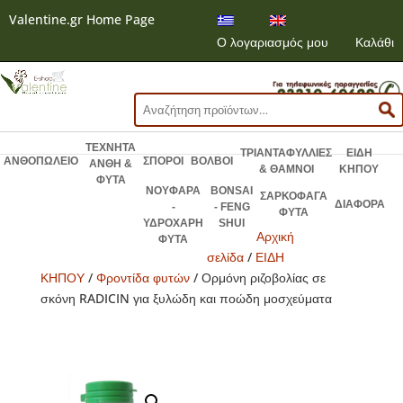
Valentine.gr Home Page
Ο λογαριασμός μου
Καλάθι
Αναζήτηση
για:
ΤΕΧΝΗΤΑ
ΤΡΙΑΝΤΑΦΥΛΛΙΕΣ
ΕΙΔΗ
ΑΝΘΟΠΩΛΕΙΟ
ΣΠΟΡΟΙ
ΒΟΛΒΟΙ
ΑΝΘΗ &
& ΘΑΜΝΟΙ
ΚΗΠΟΥ
ΦΥΤΑ
ΝΟΥΦΑΡΑ
BONSAI
ΣΑΡΚΟΦΑΓΑ
ΔΙΑΦΟΡΑ
-
- FENG
ΦΥΤΑ
ΥΔΡΟΧΑΡΗ
SHUI
Αρχική
ΦΥΤΑ
σελίδα
/
ΕΙΔΗ
ΚΗΠΟΥ
/
Φροντίδα φυτών
/ Ορμόνη ριζοβολίας σε
σκόνη RADICIN για ξυλώδη και ποώδη μοσχεύματα