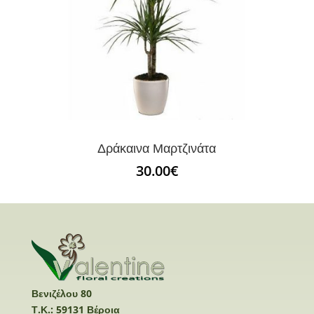
Δράκαινα Μαρτζινάτα
30.00
€
Βενιζέλου 80
Τ.Κ.: 59131 Βέροια