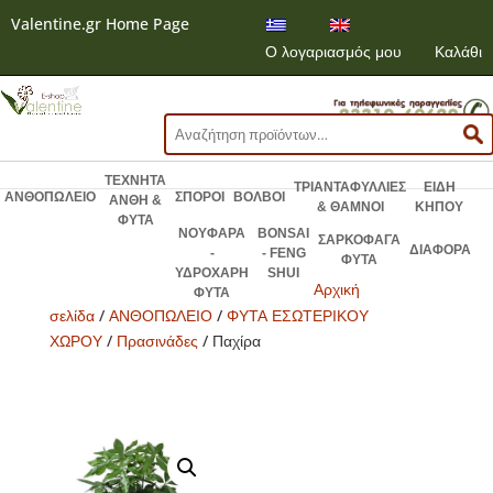
Valentine.gr Home Page
Ο λογαριασμός μου
Καλάθι
Αναζήτηση
για:
ΤΕΧΝΗΤΑ
ΤΡΙΑΝΤΑΦΥΛΛΙΕΣ
ΕΙΔΗ
ΑΝΘΟΠΩΛΕΙΟ
ΣΠΟΡΟΙ
ΒΟΛΒΟΙ
ΑΝΘΗ &
& ΘΑΜΝΟΙ
ΚΗΠΟΥ
ΦΥΤΑ
ΝΟΥΦΑΡΑ
BONSAI
ΣΑΡΚΟΦΑΓΑ
ΔΙΑΦΟΡΑ
-
- FENG
ΦΥΤΑ
ΥΔΡΟΧΑΡΗ
SHUI
Αρχική
ΦΥΤΑ
σελίδα
/
ΑΝΘΟΠΩΛΕΙΟ
/
ΦΥΤΑ ΕΣΩΤΕΡΙΚΟΥ
ΧΩΡΟΥ
/
Πρασινάδες
/ Παχίρα