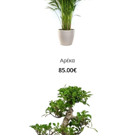
Αρέκα
85.00
€