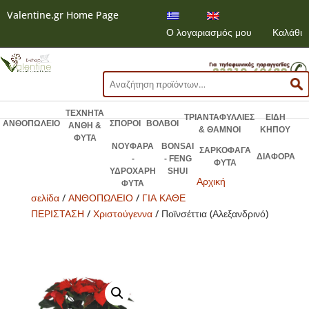
Valentine.gr Home Page
Ο λογαριασμός μου
Καλάθι
Αναζήτηση
για:
ΤΕΧΝΗΤΑ
ΤΡΙΑΝΤΑΦΥΛΛΙΕΣ
ΕΙΔΗ
ΑΝΘΟΠΩΛΕΙΟ
ΣΠΟΡΟΙ
ΒΟΛΒΟΙ
ΑΝΘΗ &
& ΘΑΜΝΟΙ
ΚΗΠΟΥ
ΦΥΤΑ
ΝΟΥΦΑΡΑ
BONSAI
ΣΑΡΚΟΦΑΓΑ
ΔΙΑΦΟΡΑ
-
- FENG
ΦΥΤΑ
ΥΔΡΟΧΑΡΗ
SHUI
Αρχική
ΦΥΤΑ
σελίδα
/
ΑΝΘΟΠΩΛΕΙΟ
/
ΓΙΑ ΚΑΘΕ
ΠΕΡΙΣΤΑΣΗ
/
Χριστούγεννα
/ Ποϊνσέττια (Αλεξανδρινό)