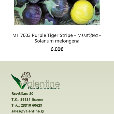
ΜΤ 7003 Purple Tiger Stripe – Μελιτζάνα –
Solanum melongena
6.00
€
Βενιζέλου 80
Τ.Κ.: 59131 Βέροια
Τηλ.: 23310 60629
sales@valentine.gr