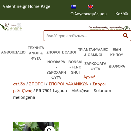
Valentine.gr Home Page
Ο λογαριασμός μου
Καλάθι
Αναζήτηση
για:
ΤΕΧΝΗΤΑ
ΤΡΙΑΝΤΑΦΥΛΛΙΕΣ
ΕΙΔΗ
ΑΝΘΟΠΩΛΕΙΟ
ΣΠΟΡΟΙ
ΒΟΛΒΟΙ
ΑΝΘΗ &
& ΘΑΜΝΟΙ
ΚΗΠΟΥ
ΦΥΤΑ
ΝΟΥΦΑΡΑ
BONSAI
ΣΑΡΚΟΦΑΓΑ
ΔΙΑΦΟΡΑ
-
- FENG
ΦΥΤΑ
ΥΔΡΟΧΑΡΗ
SHUI
Αρχική
ΦΥΤΑ
σελίδα
/
ΣΠΟΡΟΙ
/
ΣΠΟΡΟΙ ΛΑΧΑΝΙΚΩΝ
/
Σπόροι
μελιτζάνας
/ PR 7901 Lagada – Μελιτζάνα – Solanum
melongena