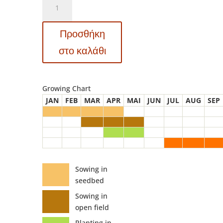
7901
Lagada
Προσθήκη
-
Μελιτζάνα
στο καλάθι
-
Solanum
melongena
Growing Chart
ποσότητα
JAN
FEB
MAR
APR
MAI
JUN
JUL
AUG
SEP
Sowing in
seedbed
Sowing in
open field
Planting in