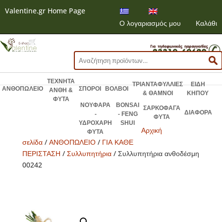
Valentine.gr Home Page
Ο λογαριασμός μου
Καλάθι
Αναζήτηση
για:
ΤΕΧΝΗΤΑ
ΤΡΙΑΝΤΑΦΥΛΛΙΕΣ
ΕΙΔΗ
ΑΝΘΟΠΩΛΕΙΟ
ΣΠΟΡΟΙ
ΒΟΛΒΟΙ
ΑΝΘΗ &
& ΘΑΜΝΟΙ
ΚΗΠΟΥ
ΦΥΤΑ
ΝΟΥΦΑΡΑ
BONSAI
ΣΑΡΚΟΦΑΓΑ
ΔΙΑΦΟΡΑ
-
- FENG
ΦΥΤΑ
ΥΔΡΟΧΑΡΗ
SHUI
Αρχική
ΦΥΤΑ
σελίδα
/
ΑΝΘΟΠΩΛΕΙΟ
/
ΓΙΑ ΚΑΘΕ
ΠΕΡΙΣΤΑΣΗ
/
Συλλυπητήρια
/ Συλλυπητήρια ανθοδέσμη
00242