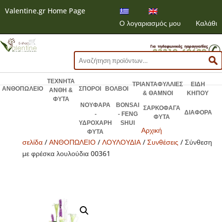
Valentine.gr Home Page
Ο λογαριασμός μου
Καλάθι
Αναζήτηση
για:
ΤΕΧΝΗΤΑ
ΤΡΙΑΝΤΑΦΥΛΛΙΕΣ
ΕΙΔΗ
ΑΝΘΟΠΩΛΕΙΟ
ΣΠΟΡΟΙ
ΒΟΛΒΟΙ
ΑΝΘΗ &
& ΘΑΜΝΟΙ
ΚΗΠΟΥ
ΦΥΤΑ
ΝΟΥΦΑΡΑ
BONSAI
ΣΑΡΚΟΦΑΓΑ
ΔΙΑΦΟΡΑ
-
- FENG
ΦΥΤΑ
ΥΔΡΟΧΑΡΗ
SHUI
Αρχική
ΦΥΤΑ
σελίδα
/
ΑΝΘΟΠΩΛΕΙΟ
/
ΛΟΥΛΟΥΔΙΑ
/
Συνθέσεις
/ Σύνθεση
με φρέσκα λουλούδια 00361