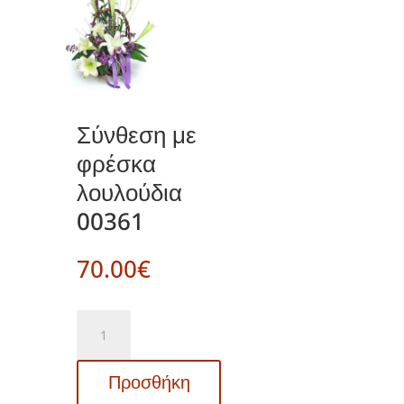
Σύνθεση με
φρέσκα
λουλούδια
00361
70.00
€
Σύνθεση
με
φρέσκα
Προσθήκη
λουλούδια
00361