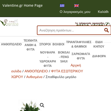
Valentine.gr Home Page
Ο λογαριασμός μου
Καλάθι
Αναζήτηση
για:
ΤΕΧΝΗΤΑ
ΤΡΙΑΝΤΑΦΥΛΛΙΕΣ
ΕΙΔΗ
ΑΝΘΟΠΩΛΕΙΟ
ΣΠΟΡΟΙ
ΒΟΛΒΟΙ
ΑΝΘΗ &
& ΘΑΜΝΟΙ
ΚΗΠΟΥ
ΦΥΤΑ
ΝΟΥΦΑΡΑ
BONSAI
ΣΑΡΚΟΦΑΓΑ
ΔΙΑΦΟΡΑ
-
- FENG
ΦΥΤΑ
ΥΔΡΟΧΑΡΗ
SHUI
Αρχική
ΦΥΤΑ
σελίδα
/
ΑΝΘΟΠΩΛΕΙΟ
/
ΦΥΤΑ ΕΣΩΤΕΡΙΚΟΥ
ΧΩΡΟΥ
/
Ανθισμένα
/ Σπαθίφυλλο μεγάλο