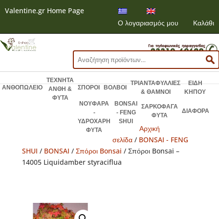
Valentine.gr Home Page
Ο λογαριασμός μου
Καλάθι
Αναζήτηση
για:
ΤΕΧΝΗΤΑ
ΤΡΙΑΝΤΑΦΥΛΛΙΕΣ
ΕΙΔΗ
ΑΝΘΟΠΩΛΕΙΟ
ΣΠΟΡΟΙ
ΒΟΛΒΟΙ
ΑΝΘΗ &
& ΘΑΜΝΟΙ
ΚΗΠΟΥ
ΦΥΤΑ
ΝΟΥΦΑΡΑ
BONSAI
ΣΑΡΚΟΦΑΓΑ
ΔΙΑΦΟΡΑ
-
- FENG
ΦΥΤΑ
ΥΔΡΟΧΑΡΗ
SHUI
Αρχική
ΦΥΤΑ
σελίδα
/
BONSAI - FENG
SHUI
/
BONSAI
/
Σπόροι Bonsai
/ Σπόροι Bonsai –
14005 Liquidamber styraciflua